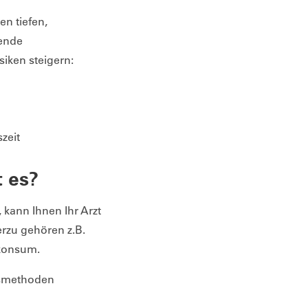
n tiefen,
gende
iken steigern:
zeit
 es?
kann Ihnen Ihr Arzt
rzu gehören z.B.
lkonsum.
gsmethoden