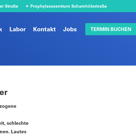
ter Straße
Prophylaxezentrum Scharnhölzstraße
k
Labor
Kontakt
Jobs
TERMIN BUCHEN
er
ezogene
t, schlechte
nen. Lautes