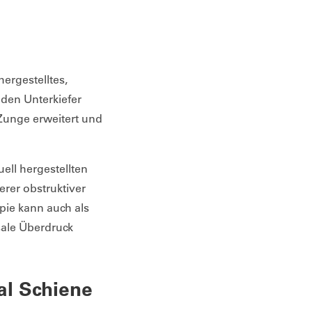
hergestelltes,
t den Unterkiefer
 Zunge erweitert und
ell hergestellten
erer obstruktiver
ie kann auch als
sale Überdruck
al Schiene