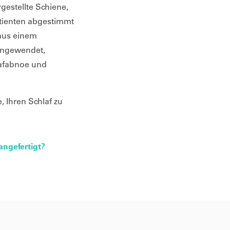
rgestellte Schiene,
Patienten abgestimmt
t aus einem
angewendet,
lafabnoe und
, Ihren Schlaf zu
angefertigt?