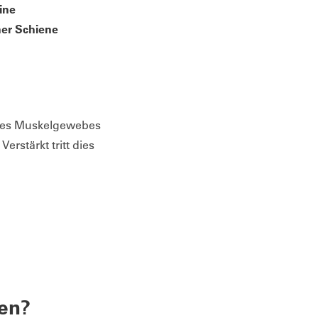
ine
ner Schiene
 des Muskelgewebes
rstärkt tritt dies
den?